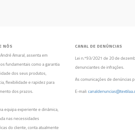
E NÓS
CANAL DE DENÚNCIAS
l André Amaral, assenta em
Lei n.º93/2021 de 20 de dezembr
ios fundamentais como a garantia
denunciantes de infrações.
lidade dos seus produtos,
As comunicações de denúncias p
cia, flexibilidade e rapidez para
mento dos prazos.
E-mail:
canaldenuncias@textilaa.
a equipa experiente e dinâmica,
zada nas necessidades
icas do cliente, conta atualmente