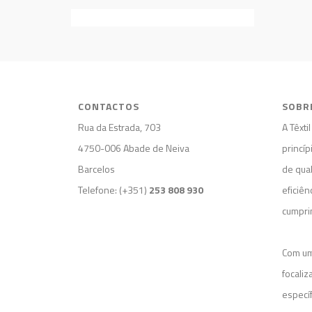
CONTACTOS
SOBR
Rua da Estrada, 703
A Têxti
4750-006 Abade de Neiva
princíp
Barcelos
de qua
Telefone: (+351)
253 808 930
eficiên
cumpri
Com um
focali
específ