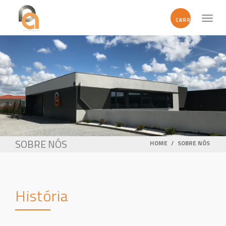
Toggl
CARRINHO
naviga
SOBRE NÓS
HOME
/
SOBRE NÓS
História