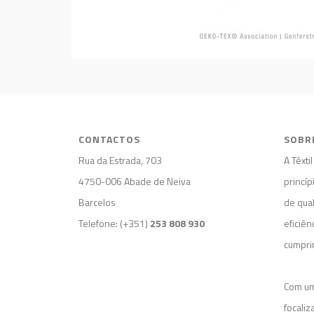
CONTACTOS
SOBR
Rua da Estrada, 703
A Têxti
4750-006 Abade de Neiva
princíp
Barcelos
de qua
Telefone: (+351)
253 808 930
eficiên
cumpri
Com um
focali