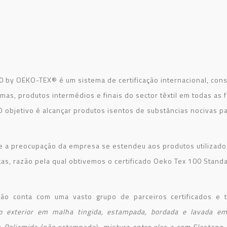
y OEKO-TEX® é um sistema de certificação internacional, cons
mas, produtos intermédios e finais do sector têxtil em todas as 
 objetivo é alcançar produtos isentos de substâncias nocivas p
a preocupação da empresa se estendeu aos produtos utilizado
as, razão pela qual obtivemos o certificado Oeko Tex 100 Stand
ão conta com uma vasto grupo de parceiros certificados e
io exterior em malha tingida, estampada, bordada e lavada em
r, Poliamida (não
estampada),
mistura entre elas e com Elastano
.