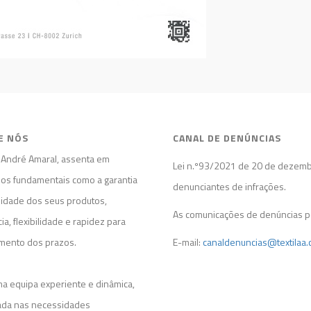
E NÓS
CANAL DE DENÚNCIAS
l André Amaral, assenta em
Lei n.º93/2021 de 20 de dezembr
ios fundamentais como a garantia
denunciantes de infrações.
lidade dos seus produtos,
As comunicações de denúncias p
cia, flexibilidade e rapidez para
mento dos prazos.
E-mail:
canaldenuncias@textilaa.
a equipa experiente e dinâmica,
zada nas necessidades