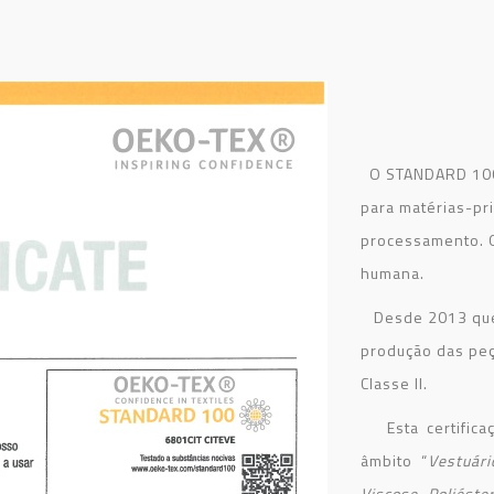
O STANDARD 100 b
para matérias-pri
processamento. O
humana.
Desde 2013 que 
produção das peç
Classe II.
Esta certificaç
âmbito “
Vestuár
Viscose, Poliéste